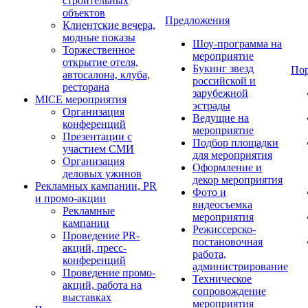
строительных
объектов
Предложения
Клиентские вечера,
модные показы
Шоу-программа на
Торжественное
мероприятие
открытие отеля,
Букинг звезд
По
автосалона, клуба,
российской и
ресторана
зарубежной
MICE мероприятия
эстрады
Организация
Ведущие на
конференций
мероприятие
Презентации с
Подбор площадки
участием СМИ
для мероприятия
Организация
Оформление и
деловых ужинов
декор мероприятия
Рекламных кампании, PR
Фото и
и промо-акции
видеосъемка
Рекламные
мероприятия
кампании
Режиссерско-
Проведение PR-
постановочная
акций, пресс-
работа,
конференций
администрирование
Проведение промо-
Техническое
акций, работа на
сопровождение
выставках
мероприятия