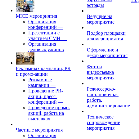
По
эстрады
MICE мероприятия
Ведущие на
Организация
мероприятие
конференций
—
Презентации с
Подбор площадки
участием СМИ
—
для мероприятия
Организация
деловых ужинов
Оформление и
декор мероприятия
Фото и
Рекламных кампании, PR
видеосъемка
и промо-акции
мероприятия
Рекламные
кампании
—
Режиссерско-
Проведение PR-
постановочная
акций, пресс-
работа,
конференций
—
администрирование
Проведение промо-
акций, работа на
Техническое
выставках
сопровождение
мероприятия
Частные мероприятия
Организация