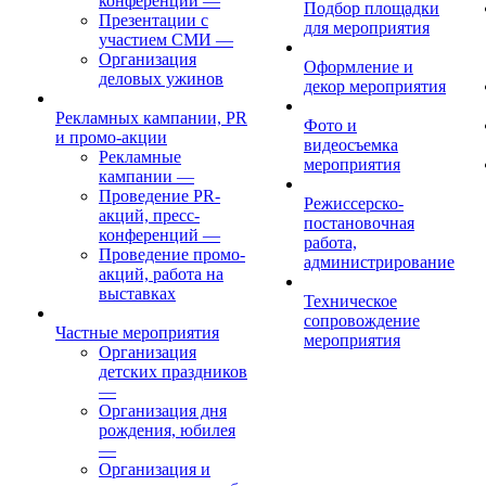
конференций
—
Подбор площадки
Презентации с
для мероприятия
участием СМИ
—
Организация
Оформление и
деловых ужинов
декор мероприятия
Рекламных кампании, PR
Фото и
и промо-акции
видеосъемка
Рекламные
мероприятия
кампании
—
Проведение PR-
Режиссерско-
акций, пресс-
постановочная
конференций
—
работа,
Проведение промо-
администрирование
акций, работа на
выставках
Техническое
сопровождение
Частные мероприятия
мероприятия
Организация
детских праздников
—
Организация дня
рождения, юбилея
—
Организация и