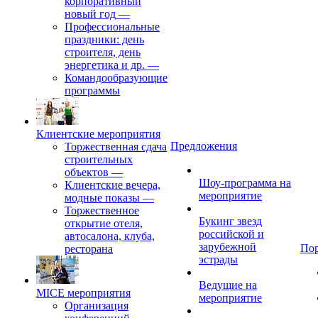
корпоративный
новый год
—
Профессиональные
праздники: день
строителя, день
энергетика и др.
—
Командообразующие
программы
Клиентские мероприятия
Предложения
Торжественная сдача
строительных
объектов
—
Шоу-программа на
Клиентские вечера,
мероприятие
модные показы
—
Торжественное
Букинг звезд
открытие отеля,
российской и
автосалона, клуба,
зарубежной
По
ресторана
эстрады
Ведущие на
MICE мероприятия
мероприятие
Организация