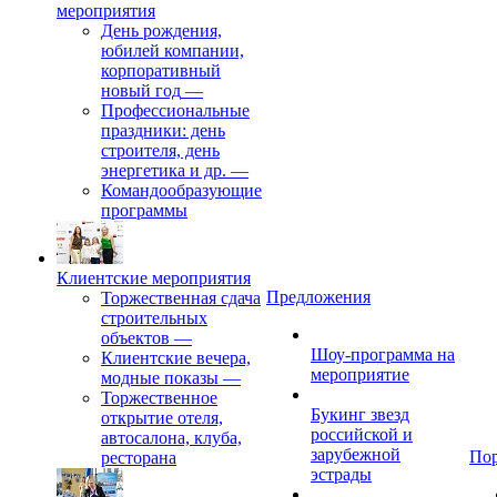
мероприятия
День рождения,
юбилей компании,
корпоративный
новый год
—
Профессиональные
праздники: день
строителя, день
энергетика и др.
—
Командообразующие
программы
Клиентские мероприятия
Предложения
Торжественная сдача
строительных
объектов
—
Шоу-программа на
Клиентские вечера,
мероприятие
модные показы
—
Торжественное
Букинг звезд
открытие отеля,
российской и
автосалона, клуба,
зарубежной
По
ресторана
эстрады