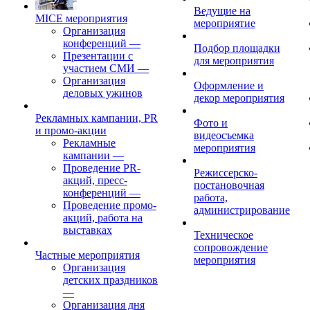
Ведущие на
MICE мероприятия
мероприятие
Организация
конференций
—
Подбор площадки
Презентации с
для мероприятия
участием СМИ
—
Организация
Оформление и
деловых ужинов
декор мероприятия
Рекламных кампании, PR
Фото и
и промо-акции
видеосъемка
Рекламные
мероприятия
кампании
—
Проведение PR-
Режиссерско-
акций, пресс-
постановочная
конференций
—
работа,
Проведение промо-
администрирование
акций, работа на
выставках
Техническое
сопровождение
Частные мероприятия
мероприятия
Организация
детских праздников
—
Организация дня