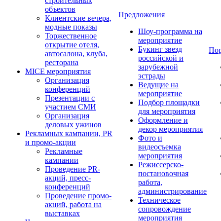
строительных
объектов
Предложения
Клиентские вечера,
модные показы
Шоу-программа на
Торжественное
мероприятие
открытие отеля,
Букинг звезд
По
автосалона, клуба,
российской и
ресторана
зарубежной
MICE мероприятия
эстрады
Организация
Ведущие на
конференций
мероприятие
Презентации с
Подбор площадки
участием СМИ
для мероприятия
Организация
Оформление и
деловых ужинов
декор мероприятия
Рекламных кампании, PR
Фото и
и промо-акции
видеосъемка
Рекламные
мероприятия
кампании
Режиссерско-
Проведение PR-
постановочная
акций, пресс-
работа,
конференций
администрирование
Проведение промо-
Техническое
акций, работа на
сопровождение
выставках
мероприятия