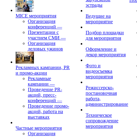
По
эстрады
MICE мероприятия
Ведущие на
Организация
мероприятие
конференций
—
Презентации с
Подбор площадки
участием СМИ
—
для мероприятия
Организация
деловых ужинов
Оформление и
декор мероприятия
Фото и
Рекламных кампании, PR
видеосъемка
и промо-акции
мероприятия
Рекламные
кампании
—
Режиссерско-
Проведение PR-
постановочная
акций, пресс-
работа,
конференций
—
администрирование
Проведение промо-
акций, работа на
Техническое
выставках
сопровождение
мероприятия
Частные мероприятия
Организация