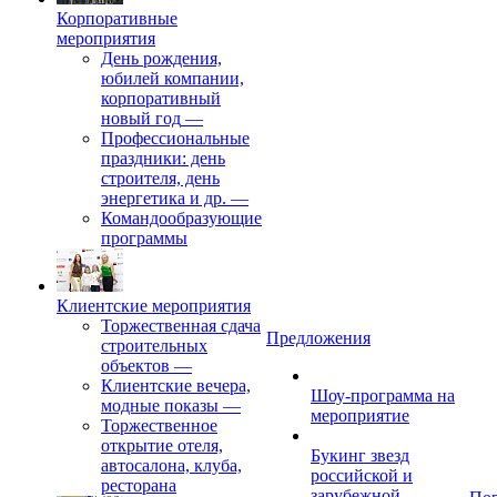
Корпоративные
мероприятия
День рождения,
юбилей компании,
корпоративный
новый год
—
Профессиональные
праздники: день
строителя, день
энергетика и др.
—
Командообразующие
программы
Клиентские мероприятия
Торжественная сдача
Предложения
строительных
объектов
—
Клиентские вечера,
Шоу-программа на
модные показы
—
мероприятие
Торжественное
открытие отеля,
Букинг звезд
автосалона, клуба,
российской и
ресторана
зарубежной