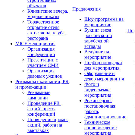
строительных
объектов
Предложения
Клиентские вечера,
модные показы
Шоу-программа на
Торжественное
мероприятие
открытие отеля,
Букинг звезд
По
автосалона, клуба,
российской и
ресторана
зарубежной
MICE мероприятия
эстрады
Организация
Ведущие на
конференций
мероприятие
Презентации с
Подбор площадки
участием СМИ
для мероприятия
Организация
Оформление и
деловых ужинов
декор мероприятия
Рекламных кампании, PR
Фото и
и промо-акции
видеосъемка
Рекламные
мероприятия
кампании
Режиссерско-
Проведение PR-
постановочная
акций, пресс-
работа,
конференций
администрирование
Проведение промо-
Техническое
акций, работа на
сопровождение
выставках
мероприятия