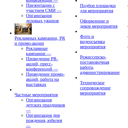
конференций
—
Презентации с
Подбор площадки
участием СМИ
—
для мероприятия
Организация
деловых ужинов
Оформление и
декор мероприятия
Фото и
Рекламных кампании, PR
видеосъемка
и промо-акции
мероприятия
Рекламные
кампании
—
Режиссерско-
Проведение PR-
постановочная
акций, пресс-
работа,
конференций
—
администрирование
Проведение промо-
акций, работа на
Техническое
выставках
сопровождение
мероприятия
Частные мероприятия
Организация
детских праздников
—
Организация дня
рождения, юбилея
—