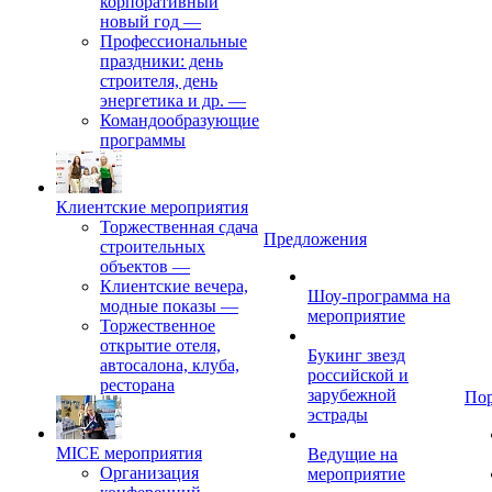
корпоративный
новый год
—
Профессиональные
праздники: день
строителя, день
энергетика и др.
—
Командообразующие
программы
Клиентские мероприятия
Торжественная сдача
Предложения
строительных
объектов
—
Клиентские вечера,
Шоу-программа на
модные показы
—
мероприятие
Торжественное
открытие отеля,
Букинг звезд
автосалона, клуба,
российской и
ресторана
зарубежной
По
эстрады
MICE мероприятия
Ведущие на
Организация
мероприятие