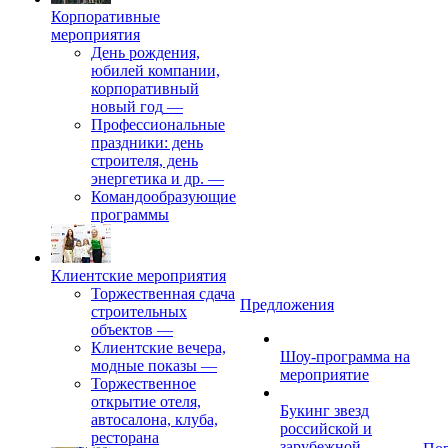
Корпоративные
мероприятия
День рождения,
юбилей компании,
корпоративный
новый год
—
Профессиональные
праздники: день
строителя, день
энергетика и др.
—
Командообразующие
программы
Клиентские мероприятия
Торжественная сдача
Предложения
строительных
объектов
—
Клиентские вечера,
Шоу-программа на
модные показы
—
мероприятие
Торжественное
открытие отеля,
Букинг звезд
автосалона, клуба,
российской и
ресторана
зарубежной