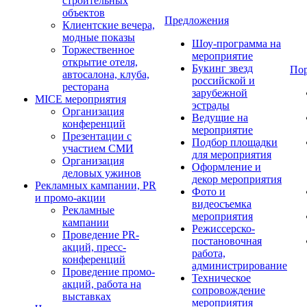
строительных
объектов
Предложения
Клиентские вечера,
модные показы
Шоу-программа на
Торжественное
мероприятие
открытие отеля,
Букинг звезд
По
автосалона, клуба,
российской и
ресторана
зарубежной
MICE мероприятия
эстрады
Организация
Ведущие на
конференций
мероприятие
Презентации с
Подбор площадки
участием СМИ
для мероприятия
Организация
Оформление и
деловых ужинов
декор мероприятия
Рекламных кампании, PR
Фото и
и промо-акции
видеосъемка
Рекламные
мероприятия
кампании
Режиссерско-
Проведение PR-
постановочная
акций, пресс-
работа,
конференций
администрирование
Проведение промо-
Техническое
акций, работа на
сопровождение
выставках
мероприятия