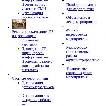
конференций
—
Презентации с
Подбор площадки
участием СМИ
—
для мероприятия
Организация
деловых ужинов
Оформление и
декор мероприятия
Фото и
Рекламных кампании, PR
видеосъемка
и промо-акции
мероприятия
Рекламные
кампании
—
Режиссерско-
Проведение PR-
постановочная
акций, пресс-
работа,
конференций
—
администрирование
Проведение промо-
акций, работа на
Техническое
выставках
сопровождение
мероприятия
Частные мероприятия
Организация
детских праздников
—
Организация дня
рождения, юбилея
—