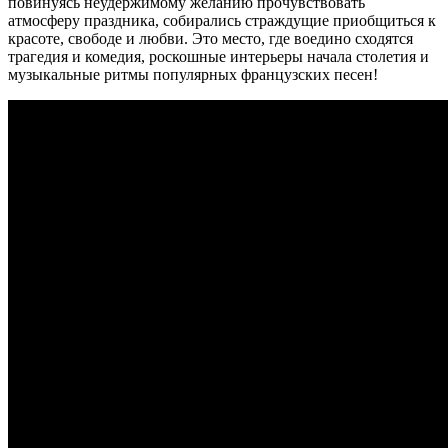
повинуясь неудержимому желанию прочувствовать
атмосферу праздника, собирались страждущие приобщиться к
красоте, свободе и любви. Это место, где воедино сходятся
трагедия и комедия, роскошные интерьеры начала столетия и
музыкальные ритмы популярных французских песен!