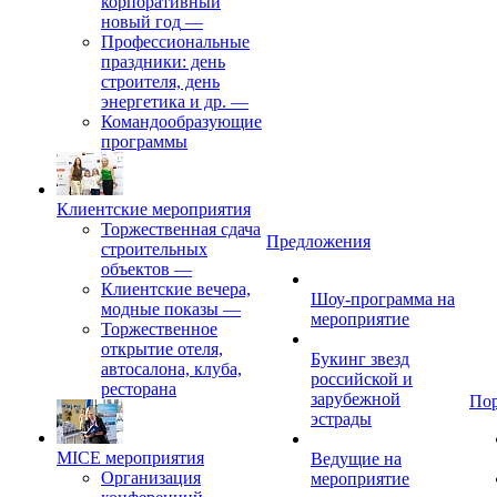
корпоративный
новый год
—
Профессиональные
праздники: день
строителя, день
энергетика и др.
—
Командообразующие
программы
Клиентские мероприятия
Торжественная сдача
Предложения
строительных
объектов
—
Клиентские вечера,
Шоу-программа на
модные показы
—
мероприятие
Торжественное
открытие отеля,
Букинг звезд
автосалона, клуба,
российской и
ресторана
зарубежной
По
эстрады
MICE мероприятия
Ведущие на
Организация
мероприятие