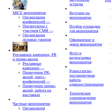
По
эстрады
MICE мероприятия
Ведущие на
Организация
мероприятие
конференций
—
Презентации с
Подбор площадки
участием СМИ
—
для мероприятия
Организация
деловых ужинов
Оформление и
декор мероприятия
Фото и
Рекламных кампании, PR
видеосъемка
и промо-акции
мероприятия
Рекламные
кампании
—
Режиссерско-
Проведение PR-
постановочная
акций, пресс-
работа,
конференций
—
администрирование
Проведение промо-
акций, работа на
Техническое
выставках
сопровождение
мероприятия
Частные мероприятия
Организация